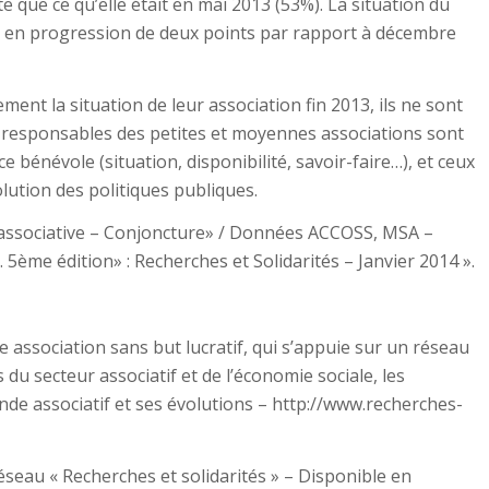
 que ce qu’elle était en mai 2013 (53%). La situation du
 en progression de deux points par rapport à décembre
ment la situation de leur association fin 2013, ils ne sont
s responsables des petites et moyennes associations sont
 bénévole (situation, disponibilité, savoir-faire…), et ceux
olution des politiques publiques.
ie associative – Conjoncture» / Données ACCOSS, MSA –
5ème édition» : Recherches et Solidarités – Janvier 2014 ».
e association sans but lucratif, qui s’appuie sur un réseau
du secteur associatif et de l’économie sociale, les
de associatif et ses évolutions – http://www.recherches-
 réseau « Recherches et solidarités » – Disponible en